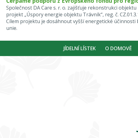
Čerpáme podporu z Evropského fondu pro regio
Společnost DA Care s. r. o. zajišťuje rekonstrukci obje
projekt „Úspory energie objektu Trávník“, reg. č. CZ.01.3
Cílem projektu je dosáhnout vyšší energetické účinnost
unie.
JÍDELNÍ LÍSTEK
O DOMOVĚ