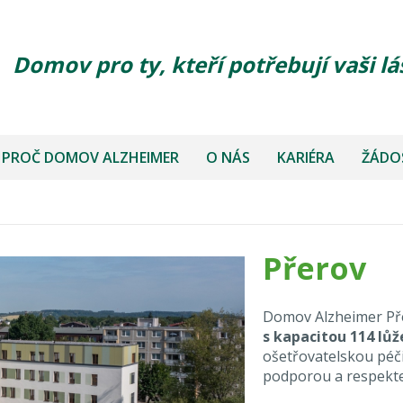
Domov pro ty, kteří potřebují vaši lá
PROČ DOMOV ALZHEIMER
O NÁS
KARIÉRA
ŽÁDOS
Přerov
Domov Alzheimer Př
s kapacitou 114 lůž
ošetřovatelskou péči
podporou a respektem