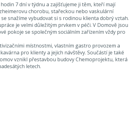
odin 7 dní v týdnu a zajišťujeme ji těm, kteří mají
zheimerovu chorobu, stařeckou nebo vaskulární
se snažíme vybudovat si s rodinou klienta dobrý vztah.
práce je velmi důležitým prvkem v péči. V Domově jsou
ové pokoje se společným sociálním zařízením vždy pro
tivizačními místnostmi, vlastním gastro provozem a
 kavárna pro klienty a jejich návštěvy. Součástí je také
Domov vznikl přestavbou budovy Chemoprojektu, která
padesátých letech.