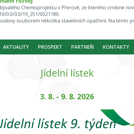
nální rozvoj
ktu bývalého Chemoprojektu v Přerově, ze kterého vznikne n
.10/0.0/0.0/19_251/0021180.
i budovy souborem několika stavebních opatření. Na tento p
AKTUALITY
PROSPEKT
PARTNEŘI
KONTAKTY
Jídelní lístek
3. 8. - 9. 8. 2026