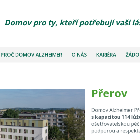
Domov pro ty, kteří potřebují vaši lá
PROČ DOMOV ALZHEIMER
O NÁS
KARIÉRA
ŽÁDOS
Přerov
Domov Alzheimer Př
s kapacitou 114 lůž
ošetřovatelskou péči
podporou a respektem