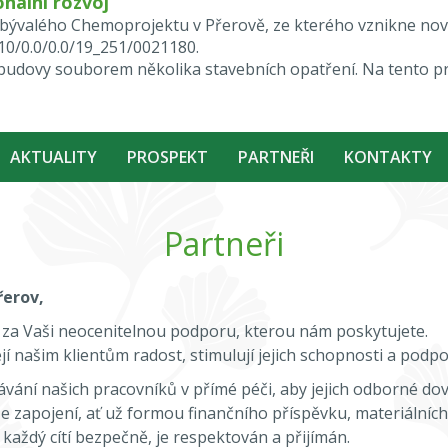
nální rozvoj
ktu bývalého Chemoprojektu v Přerově, ze kterého vznikne n
.10/0.0/0.0/19_251/0021180.
i budovy souborem několika stavebních opatření. Na tento p
AKTUALITY
PROSPEKT
PARTNEŘI
KONTAKTY
Partneři
erov,
 za Vaši neocenitelnou podporu, kterou nám poskytujete.
í našim klientům radost, stimulují jejich schopnosti a podpo
ání našich pracovníků v přímé péči, aby jejich odborné do
še zapojení, ať už formou finančního příspěvku, materiálníc
aždý cítí bezpečně, je respektován a přijímán.