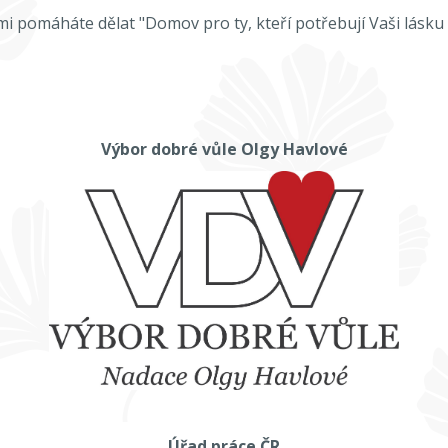
i pomáháte dělat "Domov pro ty, kteří potřebují Vaši lásku a
Výbor dobré vůle Olgy Havlové
Úřad práce ČR