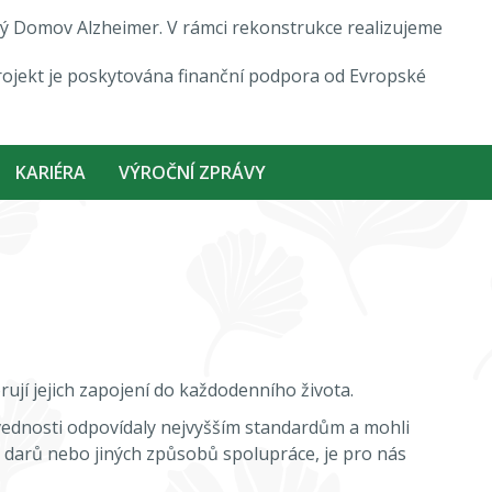
ový Domov Alzheimer. V rámci rekonstrukce realizujeme
rojekt je poskytována finanční podpora od Evropské
KARIÉRA
VÝROČNÍ ZPRÁVY
rují jejich zapojení do každodenního života.
vednosti odpovídaly nejvyšším standardům a mohli
h darů nebo jiných způsobů spolupráce, je pro nás