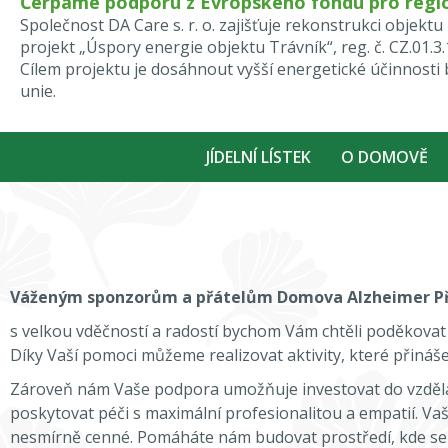
Čerpáme podporu z Evropského fondu pro regio
Společnost DA Care s. r. o. zajišťuje rekonstrukci obje
projekt „Úspory energie objektu Trávník“, reg. č. CZ.01.3
Cílem projektu je dosáhnout vyšší energetické účinnost
unie.
JÍDELNÍ LÍSTEK
O DOMOVĚ
Váženým sponzorům a přátelům Domova Alzheimer Př
s velkou vděčností a radostí bychom Vám chtěli poděkovat
Díky Vaší pomoci můžeme realizovat aktivity, které přinášej
Zároveň nám Vaše podpora umožňuje investovat do vzděláv
poskytovat péči s maximální profesionalitou a empatií. Va
nesmírně cenné. Pomáháte nám budovat prostředí, kde se k