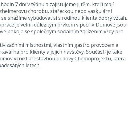
odin 7 dní v týdnu a zajišťujeme ji těm, kteří mají
zheimerovu chorobu, stařeckou nebo vaskulární
se snažíme vybudovat si s rodinou klienta dobrý vztah.
práce je velmi důležitým prvkem v péči. V Domově jsou
ové pokoje se společným sociálním zařízením vždy pro
tivizačními místnostmi, vlastním gastro provozem a
 kavárna pro klienty a jejich návštěvy. Součástí je také
Domov vznikl přestavbou budovy Chemoprojektu, která
padesátých letech.