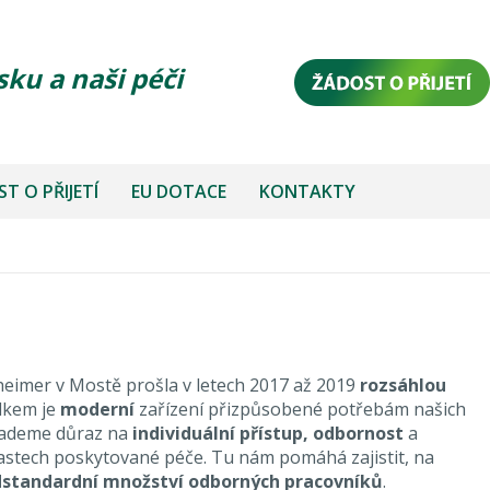
sku a naši péči
T O PŘIJETÍ
EU DOTACE
KONTAKTY
imer v Mostě prošla v letech 2017 až 2019
rozsáhlou
edkem je
moderní
zařízení přizpůsobené potřebám našich
lademe důraz na
individuální přístup, odbornost
a
astech poskytované péče. Tu nám pomáhá zajistit, na
standardní množství odborných pracovníků
.