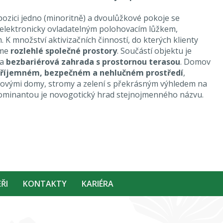
ozici jedno (minoritně) a dvoulůžkové pokoje se
 elektronicky ovladatelným polohovacím lůžkem,
 K množství aktivizačních činností, do kterých klienty
áme
rozlehlé společné prostory
. Součástí objektu je
a
bezbariérová zahrada s prostornou terasou
. Domov
říjemném, bezpečném a nehlučném prostředí
,
tovými domy, stromy a zelení s překrásným výhledem na
dominantou je novogotický hrad stejnojmenného názvu.
ŘI
KONTAKTY
KARIÉRA