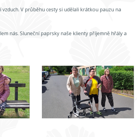
ní vzduch. V průběhu cesty si udělali krátkou pauzu na
olem nás. Sluneční paprsky naše klienty příjemně hřály a