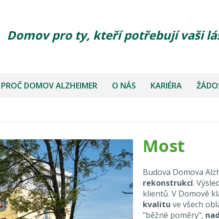
Domov pro ty, kteří potřebují vaši lá
PROČ DOMOV ALZHEIMER
O NÁS
KARIÉRA
ŽÁDOS
Most
Budova Domova Alzhe
rekonstrukcí
. Výsl
klientů. V Domově k
kvalitu
ve všech obl
"běžné poměry",
nad