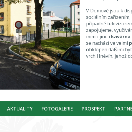
V Domově jsou k disp
sociálním zařízením,
případně televizorem.
zapojujeme, využív
mimo jiné i
kavárna
se nachází ve velmi
p
obklopen dalšími by
vrch Hněvín, jehož 
AKTUALITY
FOTOGALERIE
PROSPEKT
PARTNE