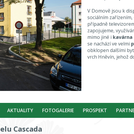
V Domově jsou k disp
sociálním zařízením,
případně televizorem.
zapojujeme, využív
mimo jiné i
kavárna
se nachází ve velmi
p
obklopen dalšími by
vrch Hněvín, jehož 
AKTUALITY
FOTOGALERIE
PROSPEKT
PARTNE
telu Cascada