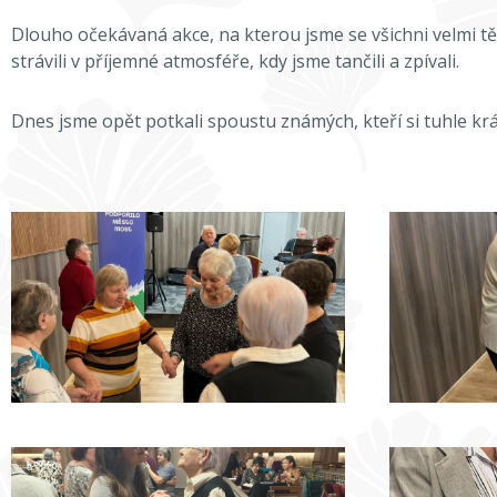
Dlouho očekávaná akce, na kterou jsme se všichni velmi těš
strávili v příjemné atmosféře, kdy jsme tančili a zpívali.
Dnes jsme opět potkali spoustu známých, kteří si tuhle krá