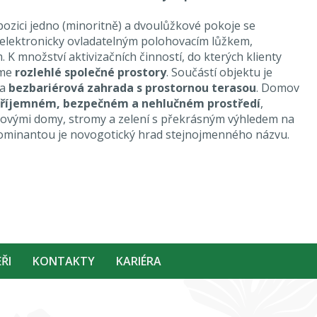
ozici jedno (minoritně) a dvoulůžkové pokoje se
 elektronicky ovladatelným polohovacím lůžkem,
 K množství aktivizačních činností, do kterých klienty
áme
rozlehlé společné prostory
. Součástí objektu je
a
bezbariérová zahrada s prostornou terasou
. Domov
říjemném, bezpečném a nehlučném prostředí
,
tovými domy, stromy a zelení s překrásným výhledem na
dominantou je novogotický hrad stejnojmenného názvu.
ŘI
KONTAKTY
KARIÉRA