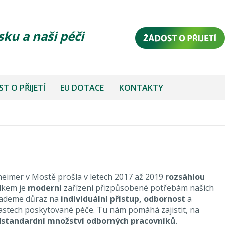
sku a naši péči
T O PŘIJETÍ
EU DOTACE
KONTAKTY
imer v Mostě prošla v letech 2017 až 2019
rozsáhlou
edkem je
moderní
zařízení přizpůsobené potřebám našich
lademe důraz na
individuální přístup, odbornost
a
astech poskytované péče. Tu nám pomáhá zajistit, na
standardní množství odborných pracovníků
.