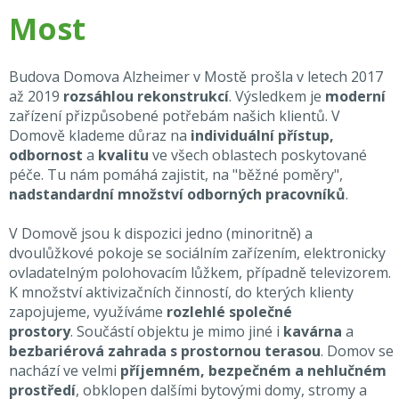
Most
Budova Domova Alzheimer v Mostě prošla v letech 2017
až 2019
rozsáhlou rekonstrukcí
. Výsledkem je
moderní
zařízení přizpůsobené potřebám našich klientů. V
Domově klademe důraz na
individuální přístup,
odbornost
a
kvalitu
ve všech oblastech poskytované
péče. Tu nám pomáhá zajistit, na "běžné poměry",
nadstandardní množství odborných pracovníků
.
V Domově jsou k dispozici jedno (minoritně) a
dvoulůžkové pokoje se sociálním zařízením, elektronicky
ovladatelným polohovacím lůžkem, případně televizorem.
K množství aktivizačních činností, do kterých klienty
zapojujeme, využíváme
rozlehlé společné
prostory
. Součástí objektu je mimo jiné i
kavárna
a
bezbariérová zahrada s prostornou terasou
. Domov se
nachází ve velmi
příjemném, bezpečném a nehlučném
prostředí
, obklopen dalšími bytovými domy, stromy a