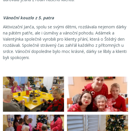
Vánoční kouzlo z 5. patra
Aktivizační Janča, spolu se svými dětmi, rozdávala nejenom dárky
na pátém patře, ale i úsměvy a vánoční pohodu. Adámek a
Valentýnka společně vyrobili pro klienty přání, která o Štědrý den
rozdávali. Společně strávený čas zahřál každého z přítomných u
srdce. Vánoční dopoledne bylo moc krásné, dárky se líbily a klienti
byli spokojeni.