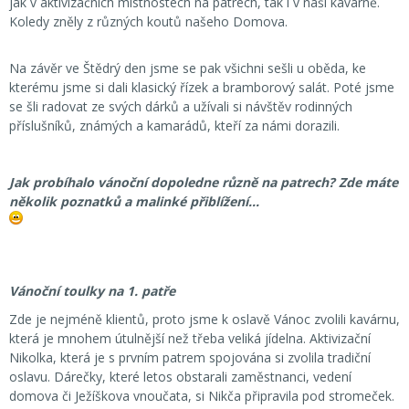
jak v aktivizačních místnostech na patrech, tak i v naší kavárně.
Koledy zněly z různých koutů našeho Domova.
Na závěr ve Štědrý den jsme se pak všichni sešli u oběda, ke
kterému jsme si dali klasický řízek a bramborový salát. Poté jsme
se šli radovat ze svých dárků a užívali si návštěv rodinných
příslušníků, známých a kamarádů, kteří za námi dorazili.
Jak probíhalo vánoční dopoledne různě na patrech? Zde máte
několik poznatků a malinké přiblížení...
Vánoční toulky na 1. patře
Zde je nejméně klientů, proto jsme k oslavě Vánoc zvolili kavárnu,
která je mnohem útulnější než třeba veliká jídelna. Aktivizační
Nikolka, která je s prvním patrem spojována si zvolila tradiční
oslavu. Dárečky, které letos obstarali zaměstnanci, vedení
domova či Ježíškova vnoučata, si Nikča připravila pod stromeček.