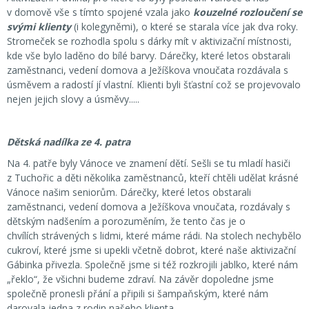
v domově vše s tímto spojené vzala jako
kouzelné rozloučení se
svými klienty
(i kolegyněmi), o které se starala více jak dva roky.
Stromeček se rozhodla spolu s dárky mít v aktivizační místnosti,
kde vše bylo laděno do bílé barvy. Dárečky, které letos obstarali
zaměstnanci, vedení domova a Ježíškova vnoučata rozdávala s
úsměvem a radostí jí vlastní. Klienti byli šťastní což se projevovalo
nejen jejich slovy a úsměvy.....
Dětská nadílka ze 4. patra
Na 4. patře byly Vánoce ve znamení dětí. Sešli se tu mladí hasiči
z Tuchořic a děti několika zaměstnanců, kteří chtěli udělat krásné
Vánoce našim seniorům. Dárečky, které letos obstarali
zaměstnanci, vedení domova a Ježíškova vnoučata, rozdávaly s
dětským nadšením a porozuměním, že tento čas je o
chvílích strávených s lidmi, které máme rádi. Na stolech nechybělo
cukroví, které jsme si upekli včetně dobrot, které naše aktivizační
Gábinka přivezla. Společně jsme si též rozkrojili jablko, které nám
„řeklo“, že všichni budeme zdraví. Na závěr dopoledne jsme
společně pronesli přání a připili si šampaňským, které nám
darovala jedna z rodin našeho klienta.