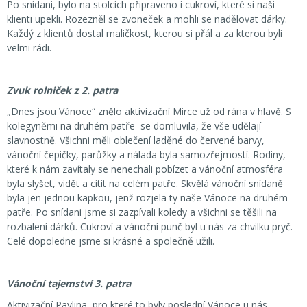
Po snídani, bylo na stolcích připraveno i cukroví, které si naši
klienti upekli. Rozezněl se zvoneček a mohli se nadělovat dárky.
Každý z klientů dostal maličkost, kterou si přál a za kterou byli
velmi rádi.
Zvuk rolniček z 2. patra
„Dnes jsou Vánoce“ znělo aktivizační Mirce už od rána v hlavě. S
kolegyněmi na druhém patře se domluvila, že vše udělají
slavnostně. Všichni měli oblečení laděné do červené barvy,
vánoční čepičky, parůžky a nálada byla samozřejmostí. Rodiny,
které k nám zavítaly se nenechali pobízet a vánoční atmosféra
byla slyšet, vidět a cítit na celém patře. Skvělá vánoční snídaně
byla jen jednou kapkou, jenž rozjela ty naše Vánoce na druhém
patře. Po snídani jsme si zazpívali koledy a všichni se těšili na
rozbalení dárků. Cukroví a vánoční punč byl u nás za chvilku pryč.
Celé dopoledne jsme si krásné a společně užili.
Vánoční tajemství 3. patra
Aktivizační Pavlina, pro které to byly poslední Vánoce u nás