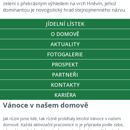
zelení s překrásným výhledem na vrch Hněvín, jehož
dominantou je novogotický hrad stejnojmenného názvu.
JÍDELNÍ LÍSTEK
O DOMOVĚ
AKTUALITY
FOTOGALERIE
PROSPEKT
PARTNEŘI
KONTAKTY
KARIÉRA
Vánoce v našem domově
Jak různí jsme lidé, tak různě probíhaly letošní Vánoce v našem
domově. Každá aktivizační pracovnice si je připravila podle sebe,